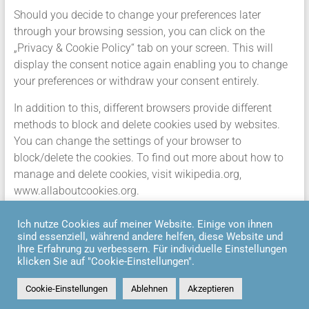
Should you decide to change your preferences later
through your browsing session, you can click on the
„Privacy & Cookie Policy“ tab on your screen. This will
display the consent notice again enabling you to change
your preferences or withdraw your consent entirely.
In addition to this, different browsers provide different
methods to block and delete cookies used by websites.
You can change the settings of your browser to
block/delete the cookies. To find out more about how to
manage and delete cookies, visit wikipedia.org,
www.allaboutcookies.org.
Ich nutze Cookies auf meiner Website. Einige von ihnen
sind essenziell, während andere helfen, diese Website und
Ihre Erfahrung zu verbessern. Für individuelle Einstellungen
Copyright © 2026
REGINA MÜTZE
. Alle Rechte vorbehalten.
klicken Sie auf "Cookie-Einstellungen".
Theme:
Accelerate
von ThemeGrill. Powered by
WordPress
.
Home
Über mich
Meine Arbeit als Hebamme
Yoga & Co.: Mein
Cookie-Einstellungen
Ablehnen
Akzeptieren
Kursangebot
Kontakt
Datenschutzerklärung
Impressum